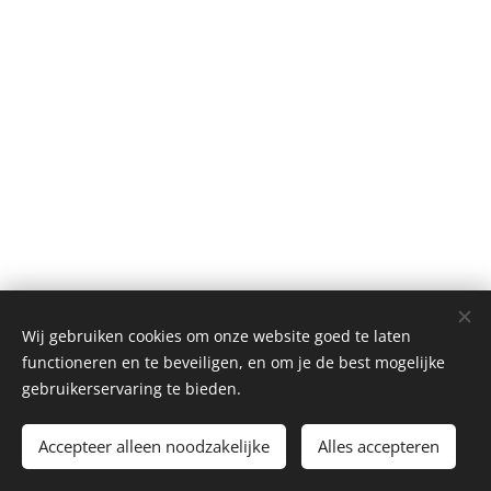
Wij gebruiken cookies om onze website goed te laten
functioneren en te beveiligen, en om je de best mogelijke
gebruikerservaring te bieden.
Gilcon BV - Geldenaaksebaan 321 3001 Leuven (Haasrode) Tel 0032
016 400327 info@gilcon.be BE0421.794.404
Accepteer alleen noodzakelijke
Alles accepteren
Cookies